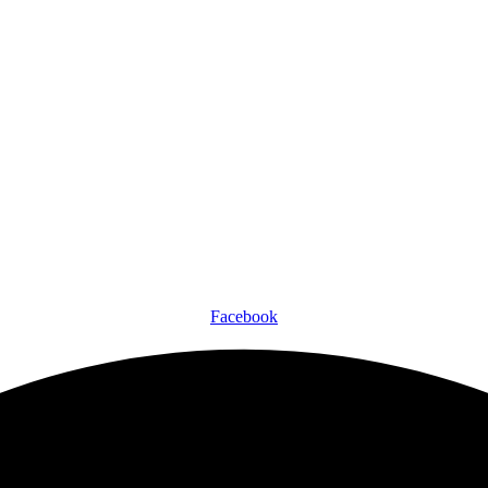
Facebook