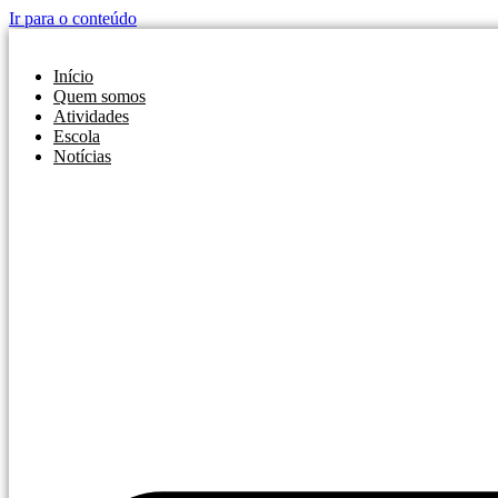
Ir para o conteúdo
Início
Quem somos
Atividades
Escola
Notícias